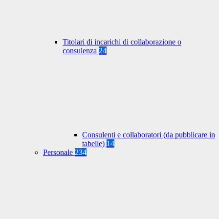
Titolari di incarichi di collaborazione o
consulenza
24
Consulenti e collaboratori (da pubblicare in
tabelle)
14
Personale
234