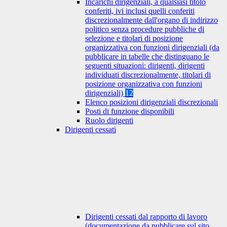
Incarichi dirigenziali, a qualsiasi titolo
conferiti, ivi inclusi quelli conferiti
discrezionalmente dall'organo di indirizzo
politico senza procedure pubbliche di
selezione e titolari di posizione
organizzativa con funzioni dirigenziali (da
pubblicare in tabelle che distinguano le
seguenti situazioni: dirigenti, dirigenti
individuati discrezionalmente, titolari di
posizione organizzativa con funzioni
dirigenziali)
12
Elenco posizioni dirigenziali discrezionali
Posti di funzione disponibili
Ruolo dirigenti
Dirigenti cessati
Dirigenti cessati dal rapporto di lavoro
(documentazione da pubblicare sul sito