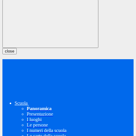
close
Scuola
Panoramica
Presentazione
I luoghi
Le persone
I numeri della scuola
Le carte della scuola