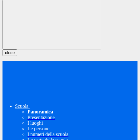
close
Scuola
Panoramica
Presentazione
I luoghi
Le persone
I numeri della scuola
Le carte della scuola