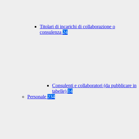
Titolari di incarichi di collaborazione o
consulenza
24
Consulenti e collaboratori (da pubblicare in
tabelle)
14
Personale
234