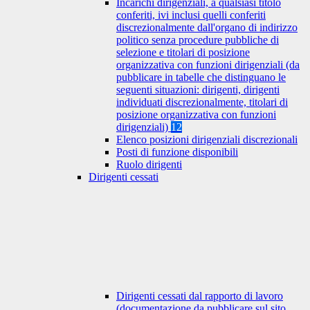
Incarichi dirigenziali, a qualsiasi titolo
conferiti, ivi inclusi quelli conferiti
discrezionalmente dall'organo di indirizzo
politico senza procedure pubbliche di
selezione e titolari di posizione
organizzativa con funzioni dirigenziali (da
pubblicare in tabelle che distinguano le
seguenti situazioni: dirigenti, dirigenti
individuati discrezionalmente, titolari di
posizione organizzativa con funzioni
dirigenziali)
12
Elenco posizioni dirigenziali discrezionali
Posti di funzione disponibili
Ruolo dirigenti
Dirigenti cessati
Dirigenti cessati dal rapporto di lavoro
(documentazione da pubblicare sul sito