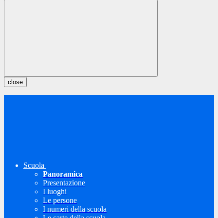
close
Scuola
Panoramica
Presentazione
I luoghi
Le persone
I numeri della scuola
Le carte della scuola