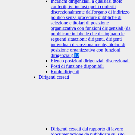
Incarichi dirigenziali, a qualsiasi titolo
conferiti, ivi inclusi quelli conferiti
discrezionalmente dall'organo di indirizzo
politico senza procedure pubbliche di
selezione e titolari di posizione
organizzativa con funzioni dirigenziali (da
pubblicare in tabelle che distinguano le
seguenti situazioni: dirigenti, dirigenti
individuati discrezionalmente, titolari di
posizione organizzativa con funzioni
dirigenziali)
12
Elenco posizioni dirigenziali discrezionali
Posti di funzione disponibili
Ruolo dirigenti
Dirigenti cessati
Dirigenti cessati dal rapporto di lavoro
(documentazione da pubblicare sul sito