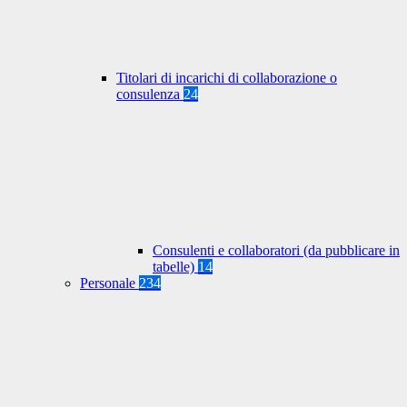
Titolari di incarichi di collaborazione o
consulenza
24
Consulenti e collaboratori (da pubblicare in
tabelle)
14
Personale
234