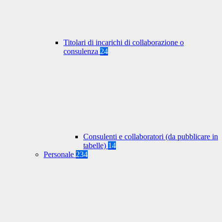
Titolari di incarichi di collaborazione o
consulenza
24
Consulenti e collaboratori (da pubblicare in
tabelle)
14
Personale
234