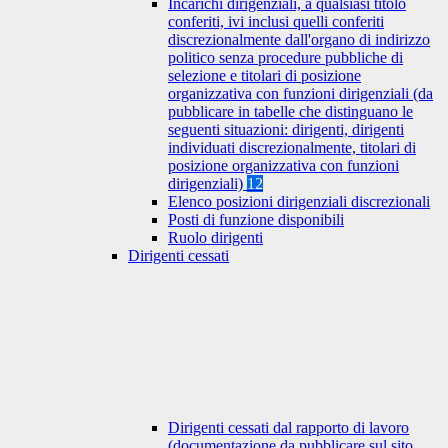
Incarichi dirigenziali, a qualsiasi titolo
conferiti, ivi inclusi quelli conferiti
discrezionalmente dall'organo di indirizzo
politico senza procedure pubbliche di
selezione e titolari di posizione
organizzativa con funzioni dirigenziali (da
pubblicare in tabelle che distinguano le
seguenti situazioni: dirigenti, dirigenti
individuati discrezionalmente, titolari di
posizione organizzativa con funzioni
dirigenziali)
12
Elenco posizioni dirigenziali discrezionali
Posti di funzione disponibili
Ruolo dirigenti
Dirigenti cessati
Dirigenti cessati dal rapporto di lavoro
(documentazione da pubblicare sul sito