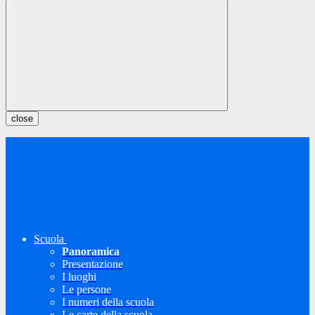
close
Scuola
Panoramica
Presentazione
I luoghi
Le persone
I numeri della scuola
Le carte della scuola