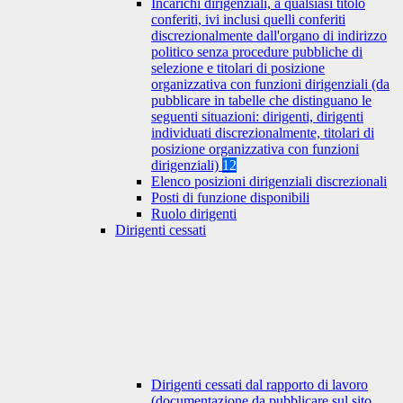
Incarichi dirigenziali, a qualsiasi titolo
conferiti, ivi inclusi quelli conferiti
discrezionalmente dall'organo di indirizzo
politico senza procedure pubbliche di
selezione e titolari di posizione
organizzativa con funzioni dirigenziali (da
pubblicare in tabelle che distinguano le
seguenti situazioni: dirigenti, dirigenti
individuati discrezionalmente, titolari di
posizione organizzativa con funzioni
dirigenziali)
12
Elenco posizioni dirigenziali discrezionali
Posti di funzione disponibili
Ruolo dirigenti
Dirigenti cessati
Dirigenti cessati dal rapporto di lavoro
(documentazione da pubblicare sul sito