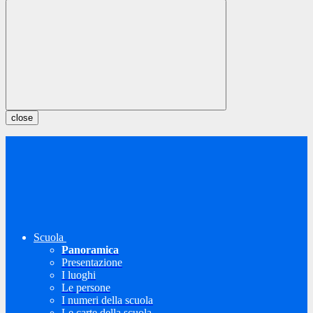
close
Scuola
Panoramica
Presentazione
I luoghi
Le persone
I numeri della scuola
Le carte della scuola