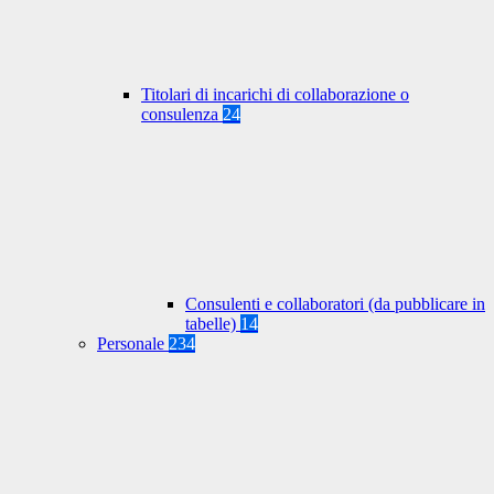
Titolari di incarichi di collaborazione o
consulenza
24
Consulenti e collaboratori (da pubblicare in
tabelle)
14
Personale
234