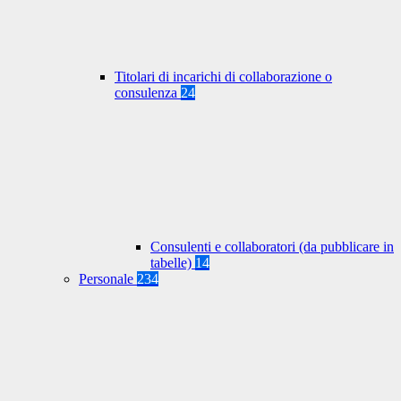
Titolari di incarichi di collaborazione o
consulenza
24
Consulenti e collaboratori (da pubblicare in
tabelle)
14
Personale
234