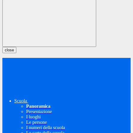
close
Scuola
Panoramica
Presentazione
I luoghi
Le persone
I numeri della scuola
Le carte della scuola