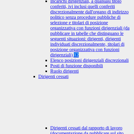
Incarichi dirigenziali, a qualsiasi titolo
conferiti, ivi inclusi quelli conferiti
discrezionalmente dall'organo di indirizzo
politico senza procedure pubbliche di
selezione e titolari di posizione
organizzativa con funzioni dirigenziali (da
pubblicare in tabelle che distinguano le
seguenti situazioni: dirigenti, dirigenti
individuati discrezionalmente, titolari di
posizione organizzativa con funzioni
dirigenziali)
12
Elenco posizioni dirigenziali discrezionali
Posti di funzione disponibili
Ruolo dirigenti
Dirigenti cessati
Dirigenti cessati dal rapporto di lavoro
(documentazione da pubblicare sul sito