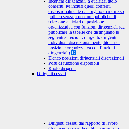
Incarichi dirigenziali, a qualsiasi titolo
conferiti, ivi inclusi quelli conferiti
discrezionalmente dall'organo di indirizzo
politico senza procedure pubbliche di
selezione e titolari di posizione
organizzativa con funzioni dirigenziali (da
pubblicare in tabelle che distinguano le
seguenti situazioni: dirigenti, dirigenti
individuati discrezionalmente, titolari di
posizione organizzativa con funzioni
dirigenziali)
12
Elenco posizioni dirigenziali discrezionali
Posti di funzione disponibili
Ruolo dirigenti
Dirigenti cessati
Dirigenti cessati dal rapporto di lavoro
(documentazione da pubblicare sul sito