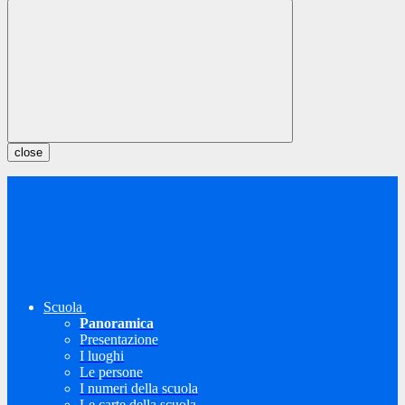
close
Scuola
Panoramica
Presentazione
I luoghi
Le persone
I numeri della scuola
Le carte della scuola