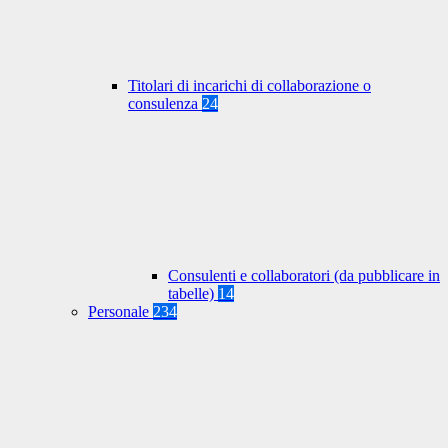
Titolari di incarichi di collaborazione o
consulenza
24
Consulenti e collaboratori (da pubblicare in
tabelle)
14
Personale
234