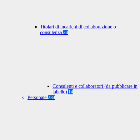
Titolari di incarichi di collaborazione o
consulenza
24
Consulenti e collaboratori (da pubblicare in
tabelle)
14
Personale
234