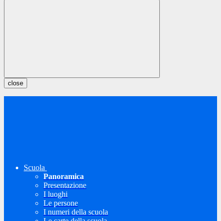
close
Scuola
Panoramica
Presentazione
I luoghi
Le persone
I numeri della scuola
Le carte della scuola