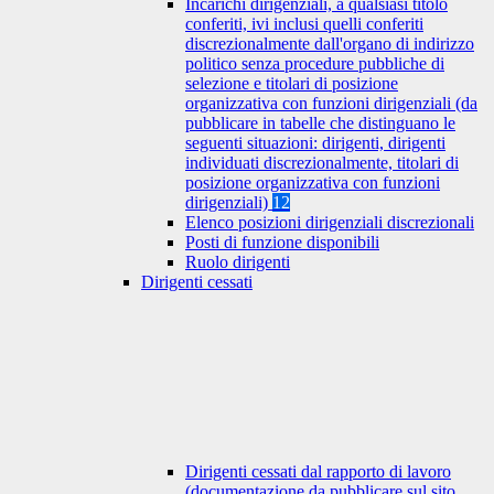
Incarichi dirigenziali, a qualsiasi titolo
conferiti, ivi inclusi quelli conferiti
discrezionalmente dall'organo di indirizzo
politico senza procedure pubbliche di
selezione e titolari di posizione
organizzativa con funzioni dirigenziali (da
pubblicare in tabelle che distinguano le
seguenti situazioni: dirigenti, dirigenti
individuati discrezionalmente, titolari di
posizione organizzativa con funzioni
dirigenziali)
12
Elenco posizioni dirigenziali discrezionali
Posti di funzione disponibili
Ruolo dirigenti
Dirigenti cessati
Dirigenti cessati dal rapporto di lavoro
(documentazione da pubblicare sul sito