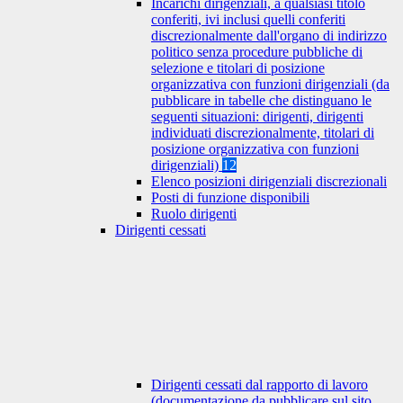
Incarichi dirigenziali, a qualsiasi titolo
conferiti, ivi inclusi quelli conferiti
discrezionalmente dall'organo di indirizzo
politico senza procedure pubbliche di
selezione e titolari di posizione
organizzativa con funzioni dirigenziali (da
pubblicare in tabelle che distinguano le
seguenti situazioni: dirigenti, dirigenti
individuati discrezionalmente, titolari di
posizione organizzativa con funzioni
dirigenziali)
12
Elenco posizioni dirigenziali discrezionali
Posti di funzione disponibili
Ruolo dirigenti
Dirigenti cessati
Dirigenti cessati dal rapporto di lavoro
(documentazione da pubblicare sul sito