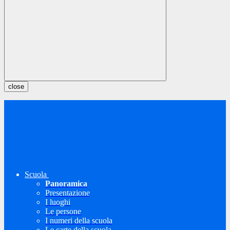
close
Scuola
Panoramica
Presentazione
I luoghi
Le persone
I numeri della scuola
Le carte della scuola