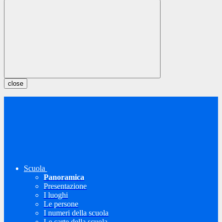
close
Scuola
Panoramica
Presentazione
I luoghi
Le persone
I numeri della scuola
Le carte della scuola