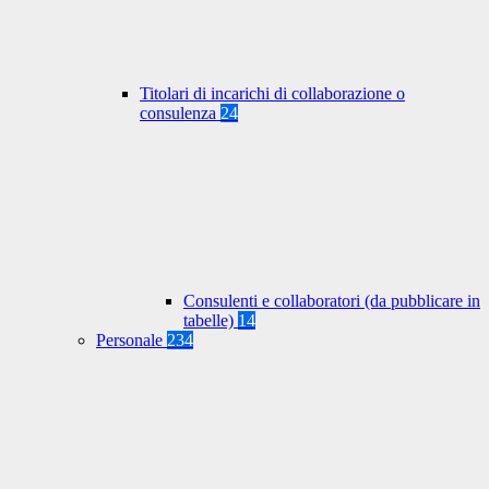
Titolari di incarichi di collaborazione o
consulenza
24
Consulenti e collaboratori (da pubblicare in
tabelle)
14
Personale
234