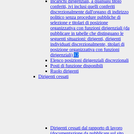
Incarichi dirigenziali, a qualsiasi titolo
conferiti, ivi inclusi quelli conferiti
discrezionalmente dall'organo di indirizzo
politico senza procedure pubbliche di
selezione e titolari di posizione
organizzativa con funzioni dirigenziali (da
pubblicare in tabelle che distinguano le
seguenti situazioni: dirigenti, dirigenti
individuati discrezionalmente, titolari di
posizione organizzativa con funzioni
dirigenziali)
12
Elenco posizioni dirigenziali discrezionali
Posti di funzione disponibili
Ruolo dirigenti
Dirigenti cessati
Dirigenti cessati dal rapporto di lavoro
(documentazione da pubblicare sul sito