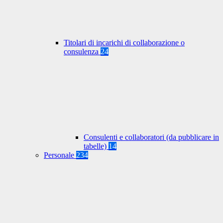
Titolari di incarichi di collaborazione o
consulenza
24
Consulenti e collaboratori (da pubblicare in
tabelle)
14
Personale
234