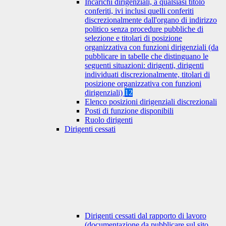
Incarichi dirigenziali, a qualsiasi titolo
conferiti, ivi inclusi quelli conferiti
discrezionalmente dall'organo di indirizzo
politico senza procedure pubbliche di
selezione e titolari di posizione
organizzativa con funzioni dirigenziali (da
pubblicare in tabelle che distinguano le
seguenti situazioni: dirigenti, dirigenti
individuati discrezionalmente, titolari di
posizione organizzativa con funzioni
dirigenziali)
12
Elenco posizioni dirigenziali discrezionali
Posti di funzione disponibili
Ruolo dirigenti
Dirigenti cessati
Dirigenti cessati dal rapporto di lavoro
(documentazione da pubblicare sul sito