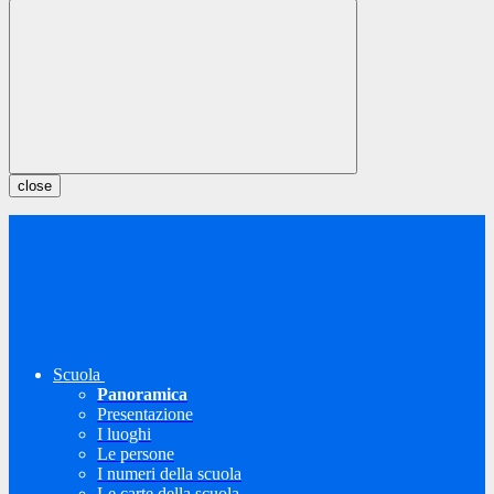
close
Scuola
Panoramica
Presentazione
I luoghi
Le persone
I numeri della scuola
Le carte della scuola