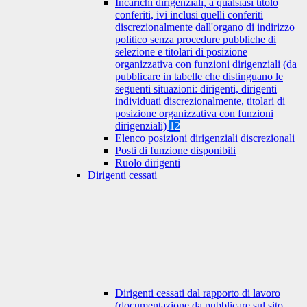
Incarichi dirigenziali, a qualsiasi titolo
conferiti, ivi inclusi quelli conferiti
discrezionalmente dall'organo di indirizzo
politico senza procedure pubbliche di
selezione e titolari di posizione
organizzativa con funzioni dirigenziali (da
pubblicare in tabelle che distinguano le
seguenti situazioni: dirigenti, dirigenti
individuati discrezionalmente, titolari di
posizione organizzativa con funzioni
dirigenziali)
12
Elenco posizioni dirigenziali discrezionali
Posti di funzione disponibili
Ruolo dirigenti
Dirigenti cessati
Dirigenti cessati dal rapporto di lavoro
(documentazione da pubblicare sul sito