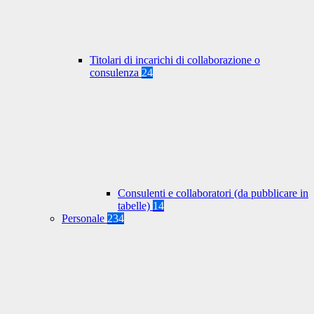
Titolari di incarichi di collaborazione o
consulenza
24
Consulenti e collaboratori (da pubblicare in
tabelle)
14
Personale
234