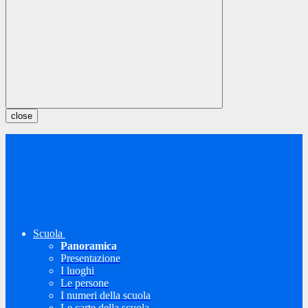
close
Scuola
Panoramica
Presentazione
I luoghi
Le persone
I numeri della scuola
Le carte della scuola