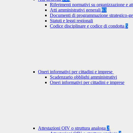
Riferimenti normativi su organizzazione e at
Atti amministrativi generali
63
Documenti di programmazione strategico-ge
Statuti e leggi regionali
Codice disciplinare e codice di condotta
5
Oneri informativi per cittadini e imprese
Scadenzario obblighi amministrativi
Oneri informativi per cittadini e imprese
Attestazioni OIV o struttura analoga
2