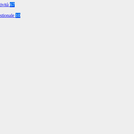
tività
67
stionale
10