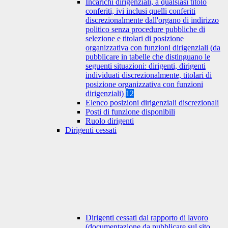
Incarichi dirigenziali, a qualsiasi titolo
conferiti, ivi inclusi quelli conferiti
discrezionalmente dall'organo di indirizzo
politico senza procedure pubbliche di
selezione e titolari di posizione
organizzativa con funzioni dirigenziali (da
pubblicare in tabelle che distinguano le
seguenti situazioni: dirigenti, dirigenti
individuati discrezionalmente, titolari di
posizione organizzativa con funzioni
dirigenziali)
12
Elenco posizioni dirigenziali discrezionali
Posti di funzione disponibili
Ruolo dirigenti
Dirigenti cessati
Dirigenti cessati dal rapporto di lavoro
(documentazione da pubblicare sul sito