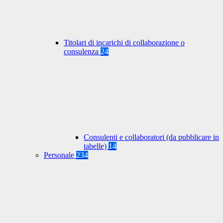
Titolari di incarichi di collaborazione o
consulenza
24
Consulenti e collaboratori (da pubblicare in
tabelle)
14
Personale
234