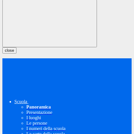
close
Scuola
Panoramica
Presentazione
I luoghi
Le persone
I numeri della scuola
Le carte della scuola