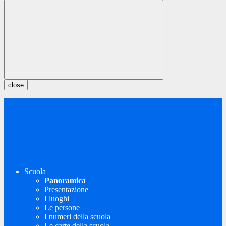
close
Scuola
Panoramica
Presentazione
I luoghi
Le persone
I numeri della scuola
Le carte della scuola