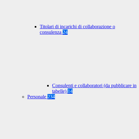
Titolari di incarichi di collaborazione o
consulenza
24
Consulenti e collaboratori (da pubblicare in
tabelle)
14
Personale
234