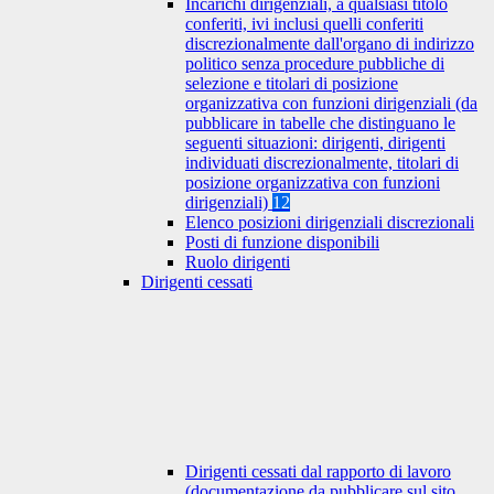
Incarichi dirigenziali, a qualsiasi titolo
conferiti, ivi inclusi quelli conferiti
discrezionalmente dall'organo di indirizzo
politico senza procedure pubbliche di
selezione e titolari di posizione
organizzativa con funzioni dirigenziali (da
pubblicare in tabelle che distinguano le
seguenti situazioni: dirigenti, dirigenti
individuati discrezionalmente, titolari di
posizione organizzativa con funzioni
dirigenziali)
12
Elenco posizioni dirigenziali discrezionali
Posti di funzione disponibili
Ruolo dirigenti
Dirigenti cessati
Dirigenti cessati dal rapporto di lavoro
(documentazione da pubblicare sul sito