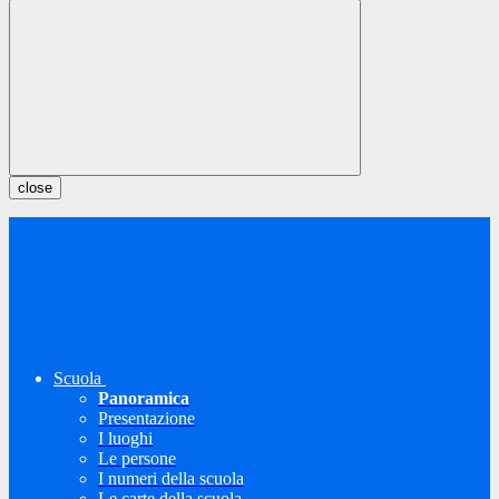
close
Scuola
Panoramica
Presentazione
I luoghi
Le persone
I numeri della scuola
Le carte della scuola