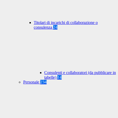
Titolari di incarichi di collaborazione o
consulenza
24
Consulenti e collaboratori (da pubblicare in
tabelle)
14
Personale
234