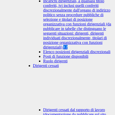
Incarichi dirigenziali, a qualsiasi titolo
conferiti, ivi inclusi quelli conferiti
discrezionalmente dall'organo di indirizzo
politico senza procedure pubbliche di
selezione e titolari di posizione
organizzativa con funzioni dirigenziali (da
pubblicare in tabelle che distinguano le
seguenti situazioni: dirigenti, dirigenti
individuati discrezionalmente, titolari di
posizione organizzativa con funzioni
dirigenziali)
12
Elenco posizioni dirigenziali discrezionali
Posti di funzione disponibili
Ruolo dirigenti
Dirigenti cessati
Dirigenti cessati dal rapporto di lavoro
(documentazione da pubblicare sul sito