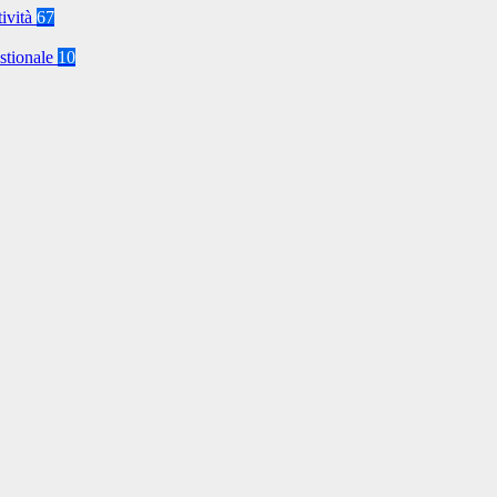
tività
67
stionale
10