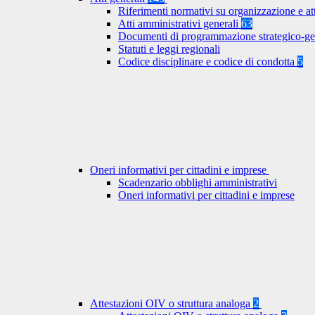
Riferimenti normativi su organizzazione e at
Atti amministrativi generali
63
Documenti di programmazione strategico-ge
Statuti e leggi regionali
Codice disciplinare e codice di condotta
5
Oneri informativi per cittadini e imprese
Scadenzario obblighi amministrativi
Oneri informativi per cittadini e imprese
Attestazioni OIV o struttura analoga
2