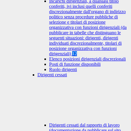
Incarichi dirigenziali, a qualsiasi titolo
conferiti, ivi inclusi quelli conferiti
discrezionalmente dall'organo di indirizzo
politico senza procedure pubbliche di
selezione e titolari di posizione
organizzativa con funzioni dirigenziali (da
pubblicare in tabelle che distinguano le
seguenti situazioni: dirigenti, dirigenti
individuati discrezionalmente, titolari di
posizione organizzativa con funzioni
dirigenziali)
12
Elenco posizioni dirigenziali discrezionali
Posti di funzione disponibili
Ruolo dirigenti
Dirigenti cessati
Dirigenti cessati dal rapporto di lavoro
(documentazione da pubblicare sul sito