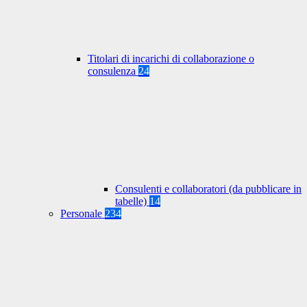
Titolari di incarichi di collaborazione o
consulenza
24
Consulenti e collaboratori (da pubblicare in
tabelle)
14
Personale
234