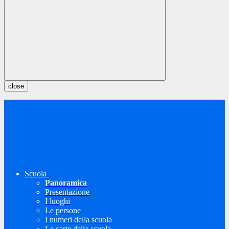
close
Scuola
Panoramica
Presentazione
I luoghi
Le persone
I numeri della scuola
Le carte della scuola