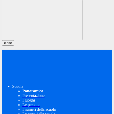
close
Scuola
Panoramica
Presentazione
I luoghi
Le persone
I numeri della scuola
Le carte della scuola