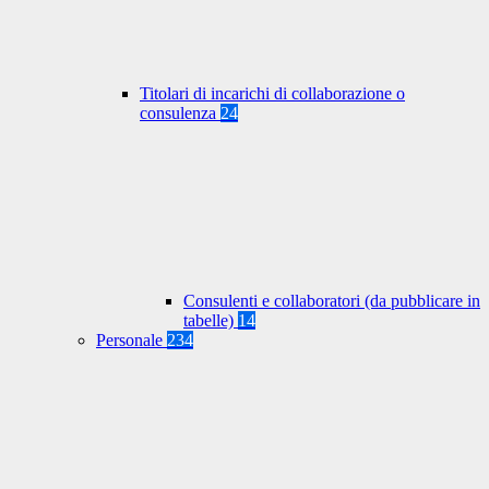
Titolari di incarichi di collaborazione o
consulenza
24
Consulenti e collaboratori (da pubblicare in
tabelle)
14
Personale
234