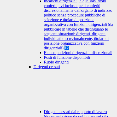
Incarichi dirigenziali, a qualsiasi titolo
conferiti, ivi inclusi quelli conferiti
discrezionalmente dall'organo di indirizzo
politico senza procedure pubbliche di
selezione e titolari di posizione
organizzativa con funzioni dirigenziali (da
pubblicare in tabelle che distinguano le
seguenti situazioni: dirigenti, dirigenti
individuati discrezionalmente, titolari di
posizione organizzativa con funzioni
dirigenziali)
12
Elenco posizioni dirigenziali discrezionali
Posti di funzione disponibili
Ruolo dirigenti
Dirigenti cessati
Dirigenti cessati dal rapporto di lavoro
(documentazione da pubblicare sul sito