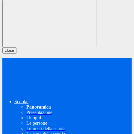
close
Scuola
Panoramica
Presentazione
I luoghi
Le persone
I numeri della scuola
Le carte della scuola