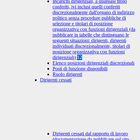
Incarichi dirigenziali, a qualsiasi titolo
conferiti, ivi inclusi quelli conferiti
discrezionalmente dall'organo di indirizzo
politico senza procedure pubbliche di
selezione e titolari di posizione
organizzativa con funzioni dirigenziali (da
pubblicare in tabelle che distinguano le
seguenti situazioni: dirigenti, dirigenti
individuati discrezionalmente, titolari di
posizione organizzativa con funzioni
dirigenziali)
12
Elenco posizioni dirigenziali discrezionali
Posti di funzione disponibili
Ruolo dirigenti
Dirigenti cessati
Dirigenti cessati dal rapporto di lavoro
(documentazione da pubblicare sul sito