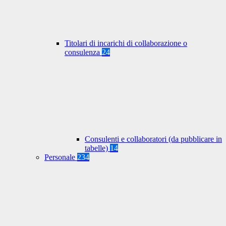
Titolari di incarichi di collaborazione o
consulenza
24
Consulenti e collaboratori (da pubblicare in
tabelle)
14
Personale
234