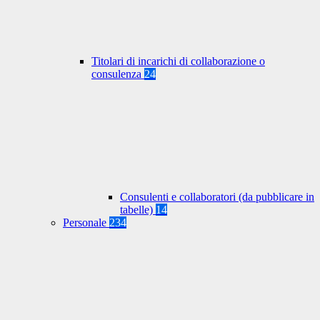
Titolari di incarichi di collaborazione o
consulenza
24
Consulenti e collaboratori (da pubblicare in
tabelle)
14
Personale
234