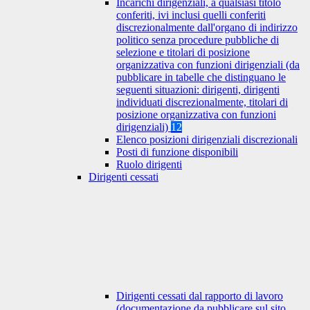
Incarichi dirigenziali, a qualsiasi titolo
conferiti, ivi inclusi quelli conferiti
discrezionalmente dall'organo di indirizzo
politico senza procedure pubbliche di
selezione e titolari di posizione
organizzativa con funzioni dirigenziali (da
pubblicare in tabelle che distinguano le
seguenti situazioni: dirigenti, dirigenti
individuati discrezionalmente, titolari di
posizione organizzativa con funzioni
dirigenziali)
12
Elenco posizioni dirigenziali discrezionali
Posti di funzione disponibili
Ruolo dirigenti
Dirigenti cessati
Dirigenti cessati dal rapporto di lavoro
(documentazione da pubblicare sul sito