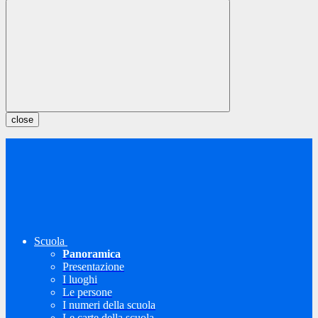
close
Scuola
Panoramica
Presentazione
I luoghi
Le persone
I numeri della scuola
Le carte della scuola