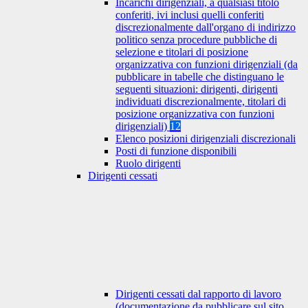
Incarichi dirigenziali, a qualsiasi titolo
conferiti, ivi inclusi quelli conferiti
discrezionalmente dall'organo di indirizzo
politico senza procedure pubbliche di
selezione e titolari di posizione
organizzativa con funzioni dirigenziali (da
pubblicare in tabelle che distinguano le
seguenti situazioni: dirigenti, dirigenti
individuati discrezionalmente, titolari di
posizione organizzativa con funzioni
dirigenziali)
12
Elenco posizioni dirigenziali discrezionali
Posti di funzione disponibili
Ruolo dirigenti
Dirigenti cessati
Dirigenti cessati dal rapporto di lavoro
(documentazione da pubblicare sul sito