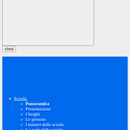
close
Scuola
Panoramica
Presentazione
I luoghi
Le persone
I numeri della scuola
Le carte della scuola