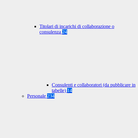
Titolari di incarichi di collaborazione o
consulenza
24
Consulenti e collaboratori (da pubblicare in
tabelle)
14
Personale
234