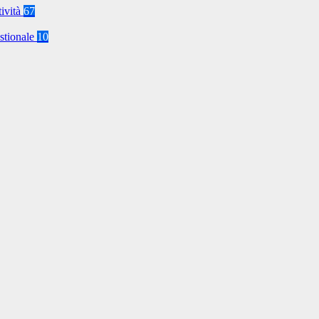
tività
67
stionale
10