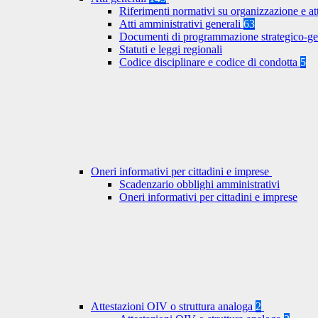
Riferimenti normativi su organizzazione e at
Atti amministrativi generali
63
Documenti di programmazione strategico-ge
Statuti e leggi regionali
Codice disciplinare e codice di condotta
5
Oneri informativi per cittadini e imprese
Scadenzario obblighi amministrativi
Oneri informativi per cittadini e imprese
Attestazioni OIV o struttura analoga
2