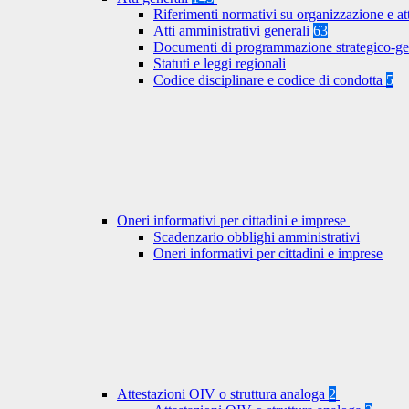
Riferimenti normativi su organizzazione e at
Atti amministrativi generali
63
Documenti di programmazione strategico-ge
Statuti e leggi regionali
Codice disciplinare e codice di condotta
5
Oneri informativi per cittadini e imprese
Scadenzario obblighi amministrativi
Oneri informativi per cittadini e imprese
Attestazioni OIV o struttura analoga
2