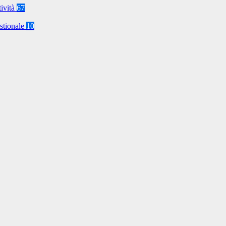
tività
67
stionale
10