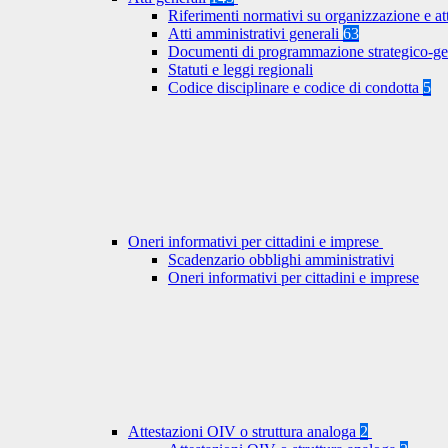
Riferimenti normativi su organizzazione e at
Atti amministrativi generali
63
Documenti di programmazione strategico-ge
Statuti e leggi regionali
Codice disciplinare e codice di condotta
5
Oneri informativi per cittadini e imprese
Scadenzario obblighi amministrativi
Oneri informativi per cittadini e imprese
Attestazioni OIV o struttura analoga
2