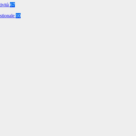
tività
67
stionale
10