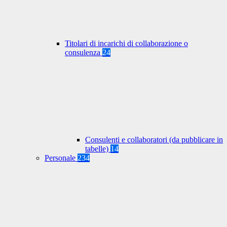
Titolari di incarichi di collaborazione o
consulenza
24
Consulenti e collaboratori (da pubblicare in
tabelle)
14
Personale
234