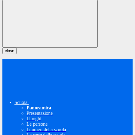
close
Scuola
Panoramica
Presentazione
I luoghi
Le persone
I numeri della scuola
Le carte della scuola