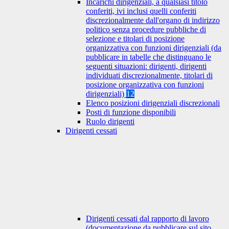
Incarichi dirigenziali, a qualsiasi titolo
conferiti, ivi inclusi quelli conferiti
discrezionalmente dall'organo di indirizzo
politico senza procedure pubbliche di
selezione e titolari di posizione
organizzativa con funzioni dirigenziali (da
pubblicare in tabelle che distinguano le
seguenti situazioni: dirigenti, dirigenti
individuati discrezionalmente, titolari di
posizione organizzativa con funzioni
dirigenziali)
12
Elenco posizioni dirigenziali discrezionali
Posti di funzione disponibili
Ruolo dirigenti
Dirigenti cessati
Dirigenti cessati dal rapporto di lavoro
(documentazione da pubblicare sul sito