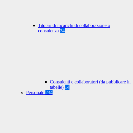
Titolari di incarichi di collaborazione o
consulenza
24
Consulenti e collaboratori (da pubblicare in
tabelle)
14
Personale
234