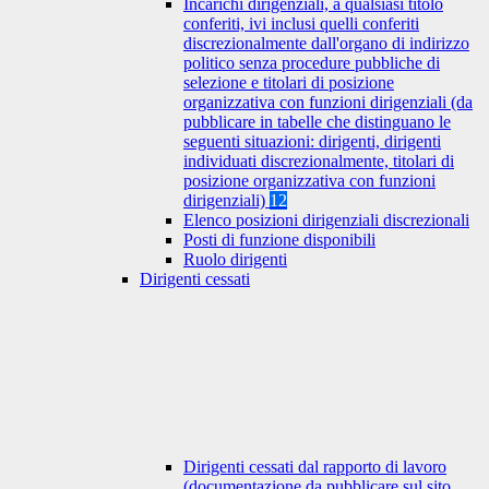
Incarichi dirigenziali, a qualsiasi titolo
conferiti, ivi inclusi quelli conferiti
discrezionalmente dall'organo di indirizzo
politico senza procedure pubbliche di
selezione e titolari di posizione
organizzativa con funzioni dirigenziali (da
pubblicare in tabelle che distinguano le
seguenti situazioni: dirigenti, dirigenti
individuati discrezionalmente, titolari di
posizione organizzativa con funzioni
dirigenziali)
12
Elenco posizioni dirigenziali discrezionali
Posti di funzione disponibili
Ruolo dirigenti
Dirigenti cessati
Dirigenti cessati dal rapporto di lavoro
(documentazione da pubblicare sul sito