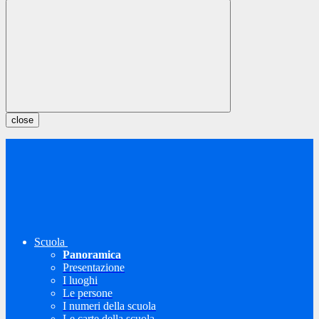
close
Scuola
Panoramica
Presentazione
I luoghi
Le persone
I numeri della scuola
Le carte della scuola