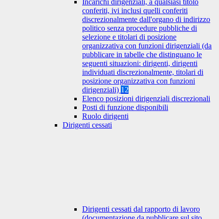
Incarichi dirigenziali, a qualsiasi titolo
conferiti, ivi inclusi quelli conferiti
discrezionalmente dall'organo di indirizzo
politico senza procedure pubbliche di
selezione e titolari di posizione
organizzativa con funzioni dirigenziali (da
pubblicare in tabelle che distinguano le
seguenti situazioni: dirigenti, dirigenti
individuati discrezionalmente, titolari di
posizione organizzativa con funzioni
dirigenziali)
12
Elenco posizioni dirigenziali discrezionali
Posti di funzione disponibili
Ruolo dirigenti
Dirigenti cessati
Dirigenti cessati dal rapporto di lavoro
(documentazione da pubblicare sul sito