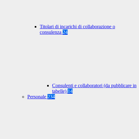
Titolari di incarichi di collaborazione o
consulenza
24
Consulenti e collaboratori (da pubblicare in
tabelle)
14
Personale
234