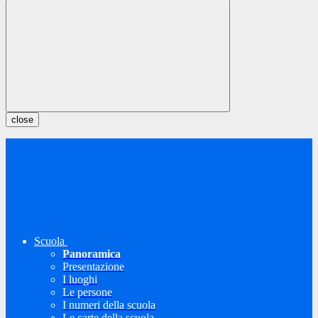
close
Scuola
Panoramica
Presentazione
I luoghi
Le persone
I numeri della scuola
Le carte della scuola