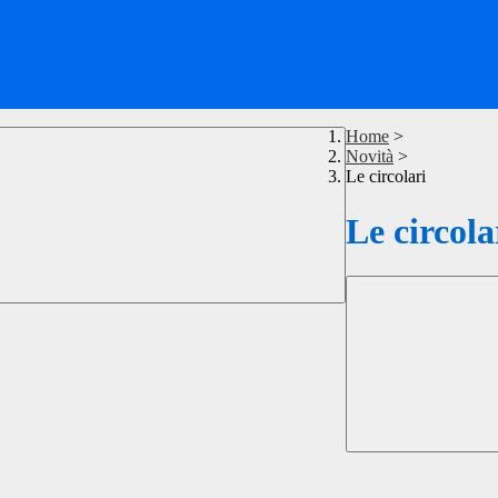
Home
>
Novità
>
Le circolari
Le circola