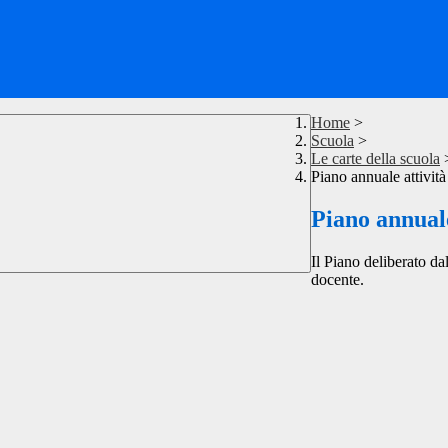
Home
>
Scuola
>
Le carte della scuola
Piano annuale attività
Piano annuale
Il Piano deliberato da
docente.