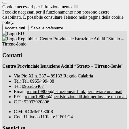
Cookie necessari per il funzionamento
I cookie necessari per il funzionamento non possono essere
disabilitati. È possibile consultare l'elenco nella pagina della cookie
policy.
Accetta tutti
Salva le preferenze
Centro Provinciale Istruzione Adulti “Stretto –
Tirreno-Ionio”
Contatti
Centro Provinciale Istruzione Adulti “Stretto – Tirreno-Ionio”
Via Pio XI n. 337 – 89133 Reggio Calabria
Tel:
Tel. 0965/499488
Tel:
0965/56467
Email:
rcmm19800r@istruzione.it
Link per inviare una mail
PEC:
rcmm19800r@pec.istruzione.it
Link per inviare una mail
C.F.: 92093920806
C.M: RCMM19800R
Cod. Univoco Ufficio: UF0LC4
Seguici su