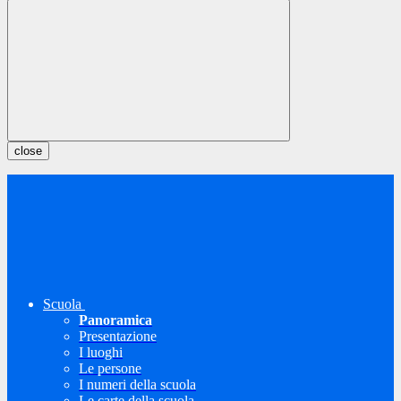
close
Scuola
Panoramica
Presentazione
I luoghi
Le persone
I numeri della scuola
Le carte della scuola