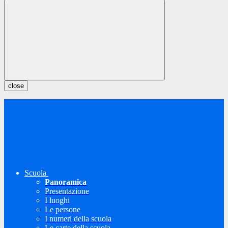
close
Scuola
Panoramica
Presentazione
I luoghi
Le persone
I numeri della scuola
Le carte della scuola