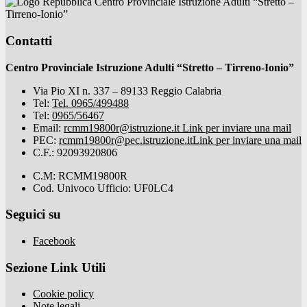
Centro Provinciale Istruzione Adulti “Stretto –
Tirreno-Ionio”
Contatti
Centro Provinciale Istruzione Adulti “Stretto – Tirreno-Ionio”
Via Pio XI n. 337 – 89133 Reggio Calabria
Tel:
Tel. 0965/499488
Tel:
0965/56467
Email:
rcmm19800r@istruzione.it
Link per inviare una mail
PEC:
rcmm19800r@pec.istruzione.it
Link per inviare una mail
C.F.: 92093920806
C.M: RCMM19800R
Cod. Univoco Ufficio: UF0LC4
Seguici su
Facebook
Sezione Link Utili
Cookie policy
Note legali