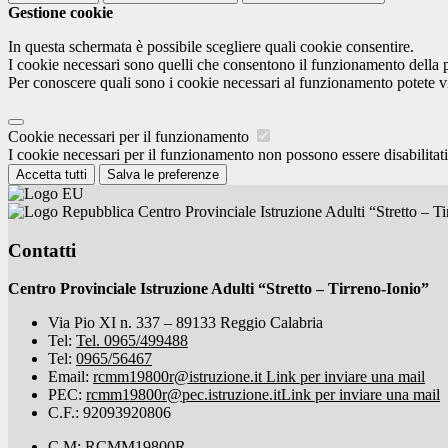
Gestione cookie
In questa schermata è possibile scegliere quali cookie consentire.
I cookie necessari sono quelli che consentono il funzionamento della pi
Per conoscere quali sono i cookie necessari al funzionamento potete v
Cookie necessari per il funzionamento
I cookie necessari per il funzionamento non possono essere disabilitati.
Accetta tutti
Salva le preferenze
Centro Provinciale Istruzione Adulti “Stretto – T
Contatti
Centro Provinciale Istruzione Adulti “Stretto – Tirreno-Ionio”
Via Pio XI n. 337 – 89133 Reggio Calabria
Tel:
Tel. 0965/499488
Tel:
0965/56467
Email:
rcmm19800r@istruzione.it
Link per inviare una mail
PEC:
rcmm19800r@pec.istruzione.it
Link per inviare una mail
C.F.: 92093920806
C.M: RCMM19800R