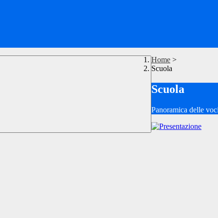
Home
>
Scuola
Scuola
Panoramica delle voc