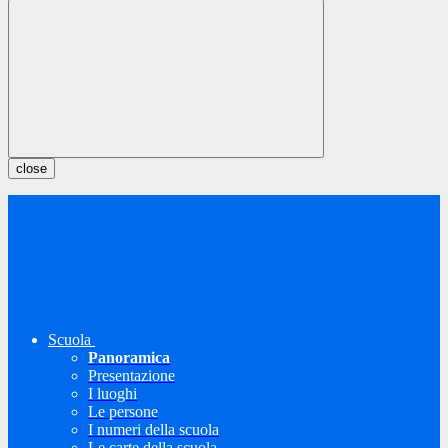
close
Scuola
Panoramica
Presentazione
I luoghi
Le persone
I numeri della scuola
Le carte della scuola