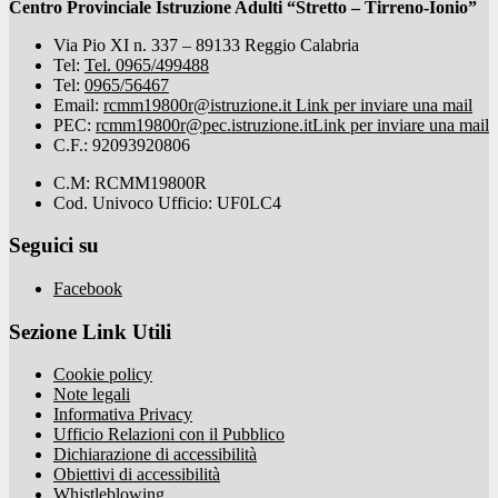
Centro Provinciale Istruzione Adulti “Stretto – Tirreno-Ionio”
Via Pio XI n. 337 – 89133 Reggio Calabria
Tel:
Tel. 0965/499488
Tel:
0965/56467
Email:
rcmm19800r@istruzione.it
Link per inviare una mail
PEC:
rcmm19800r@pec.istruzione.it
Link per inviare una mail
C.F.: 92093920806
C.M: RCMM19800R
Cod. Univoco Ufficio: UF0LC4
Seguici su
Facebook
Sezione Link Utili
Cookie policy
Note legali
Informativa Privacy
Ufficio Relazioni con il Pubblico
Dichiarazione di accessibilità
Obiettivi di accessibilità
Whistleblowing