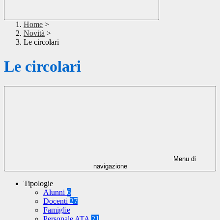
Home
>
Novità
>
Le circolari
Le circolari
Menu di
navigazione
Tipologie
Alunni
6
Docenti
27
Famiglie
Personale ATA
21