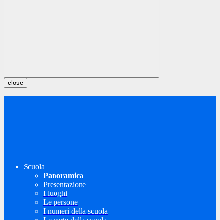
close
Scuola
Panoramica
Presentazione
I luoghi
Le persone
I numeri della scuola
Le carte della scuola