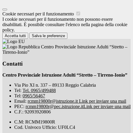
Cookie necessari per il funzionamento
I cookie necessari per il funzionamento non possono essere
disabilitati. È possibile consultare l'elenco nella pagina della cookie
policy.
Accetta tutti
Salva le preferenze
Centro Provinciale Istruzione Adulti “Stretto –
Tirreno-Ionio”
Contatti
Centro Provinciale Istruzione Adulti “Stretto – Tirreno-Ionio”
Via Pio XI n. 337 – 89133 Reggio Calabria
Tel:
Tel. 0965/499488
Tel:
0965/56467
Email:
rcmm19800r@istruzione.it
Link per inviare una mail
PEC:
rcmm19800r@pec.istruzione.it
Link per inviare una mail
C.F.: 92093920806
C.M: RCMM19800R
Cod. Univoco Ufficio: UF0LC4