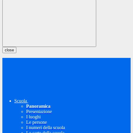
close
Scuola
Panoramica
Presentazione
I luoghi
Le persone
I numeri della scuola
Le carte della scuola