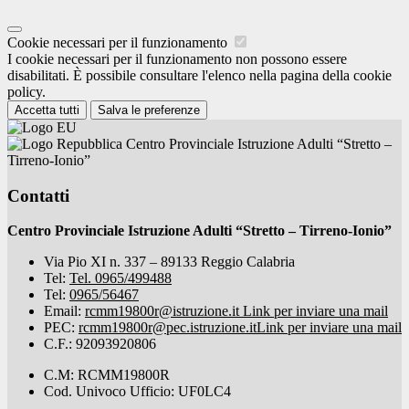
Cookie necessari per il funzionamento
I cookie necessari per il funzionamento non possono essere
disabilitati. È possibile consultare l'elenco nella pagina della cookie
policy.
Accetta tutti
Salva le preferenze
Centro Provinciale Istruzione Adulti “Stretto –
Tirreno-Ionio”
Contatti
Centro Provinciale Istruzione Adulti “Stretto – Tirreno-Ionio”
Via Pio XI n. 337 – 89133 Reggio Calabria
Tel:
Tel. 0965/499488
Tel:
0965/56467
Email:
rcmm19800r@istruzione.it
Link per inviare una mail
PEC:
rcmm19800r@pec.istruzione.it
Link per inviare una mail
C.F.: 92093920806
C.M: RCMM19800R
Cod. Univoco Ufficio: UF0LC4