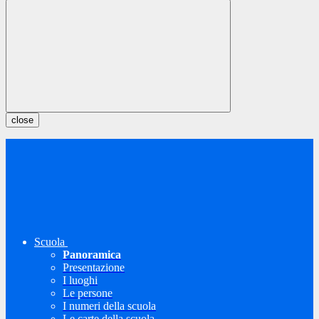
close
Scuola
Panoramica
Presentazione
I luoghi
Le persone
I numeri della scuola
Le carte della scuola