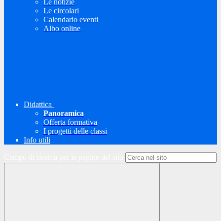
Le notizie
Le circolari
Calendario eventi
Albo online
Didattica
Panoramica
Offerta formativa
I progetti delle classi
Info utili
Campo di ricerca per le pagine del sito