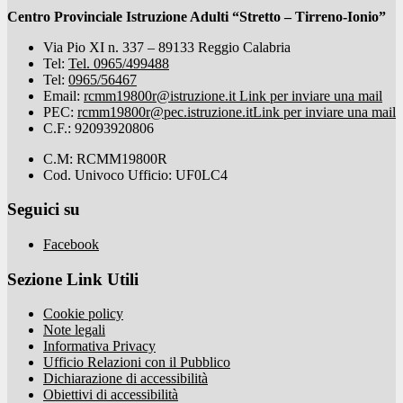
Centro Provinciale Istruzione Adulti “Stretto – Tirreno-Ionio”
Via Pio XI n. 337 – 89133 Reggio Calabria
Tel:
Tel. 0965/499488
Tel:
0965/56467
Email:
rcmm19800r@istruzione.it
Link per inviare una mail
PEC:
rcmm19800r@pec.istruzione.it
Link per inviare una mail
C.F.: 92093920806
C.M: RCMM19800R
Cod. Univoco Ufficio: UF0LC4
Seguici su
Facebook
Sezione Link Utili
Cookie policy
Note legali
Informativa Privacy
Ufficio Relazioni con il Pubblico
Dichiarazione di accessibilità
Obiettivi di accessibilità