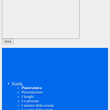
close
Scuola
Panoramica
Presentazione
I luoghi
Le persone
I numeri della scuola
Le carte della scuola