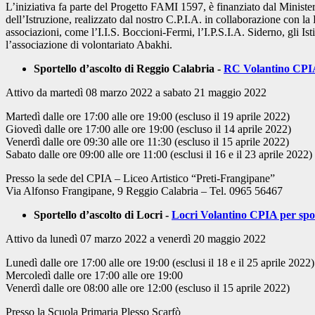
L’iniziativa fa parte del Progetto FAMI 1597, è finanziato dal Ministe
dell’Istruzione, realizzato dal nostro C.P.I.A. in collaborazione con la
associazioni, come l’I.I.S. Boccioni-Fermi, l’I.P.S.I.A. Siderno, gl
l’associazione di volontariato Abakhi.
Sportello d’ascolto di Reggio Calabria -
RC Volantino CPIA
Attivo da martedì 08 marzo 2022 a sabato 21 maggio 2022
Martedì dalle ore 17:00 alle ore 19:00 (escluso il 19 aprile 2022)
Giovedì dalle ore 17:00 alle ore 19:00 (escluso il 14 aprile 2022)
Venerdì dalle ore 09:30 alle ore 11:30 (escluso il 15 aprile 2022)
Sabato dalle ore 09:00 alle ore 11:00 (esclusi il 16 e il 23 aprile 2022)
Presso la sede del CPIA – Liceo Artistico “Preti-Frangipane”
Via Alfonso Frangipane, 9 Reggio Calabria – Tel. 0965 56467
Sportello d’ascolto di Locri -
Locri Volantino CPIA per spor
Attivo da lunedì 07 marzo 2022 a venerdì 20 maggio 2022
Lunedì dalle ore 17:00 alle ore 19:00 (esclusi il 18 e il 25 aprile 2022)
Mercoledì dalle ore 17:00 alle ore 19:00
Venerdì dalle ore 08:00 alle ore 12:00 (escluso il 15 aprile 2022)
Presso la Scuola Primaria Plesso Scarfò