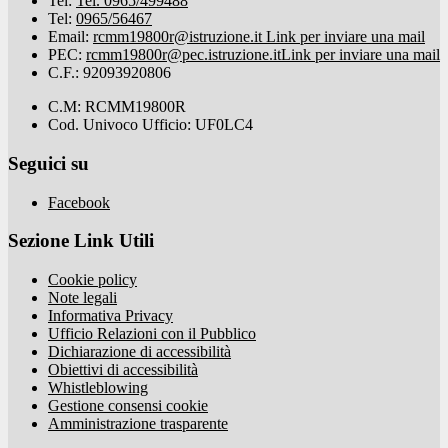
Tel:
Tel. 0965/499488
Tel:
0965/56467
Email:
rcmm19800r@istruzione.it
Link per inviare una mail
PEC:
rcmm19800r@pec.istruzione.it
Link per inviare una mail
C.F.: 92093920806
C.M: RCMM19800R
Cod. Univoco Ufficio: UF0LC4
Seguici su
Facebook
Sezione Link Utili
Cookie policy
Note legali
Informativa Privacy
Ufficio Relazioni con il Pubblico
Dichiarazione di accessibilità
Obiettivi di accessibilità
Whistleblowing
Gestione consensi cookie
Amministrazione trasparente