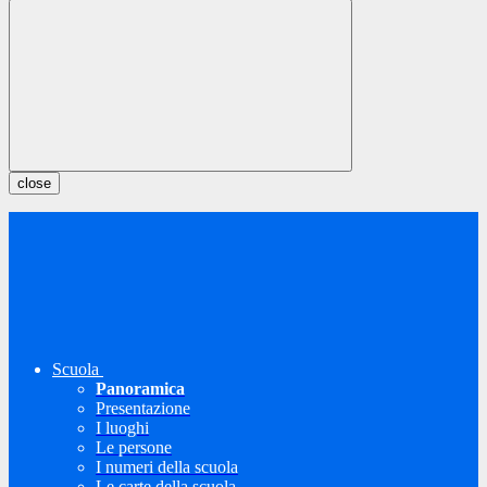
close
Scuola
Panoramica
Presentazione
I luoghi
Le persone
I numeri della scuola
Le carte della scuola