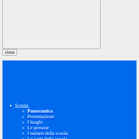
close
Scuola
Panoramica
Presentazione
I luoghi
Le persone
I numeri della scuola
Le carte della scuola