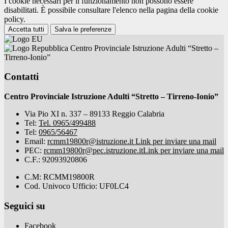
I cookie necessari per il funzionamento non possono essere
disabilitati. È possibile consultare l'elenco nella pagina della cookie
policy.
Accetta tutti
Salva le preferenze
Centro Provinciale Istruzione Adulti “Stretto –
Tirreno-Ionio”
Contatti
Centro Provinciale Istruzione Adulti “Stretto – Tirreno-Ionio”
Via Pio XI n. 337 – 89133 Reggio Calabria
Tel:
Tel. 0965/499488
Tel:
0965/56467
Email:
rcmm19800r@istruzione.it
Link per inviare una mail
PEC:
rcmm19800r@pec.istruzione.it
Link per inviare una mail
C.F.: 92093920806
C.M: RCMM19800R
Cod. Univoco Ufficio: UF0LC4
Seguici su
Facebook