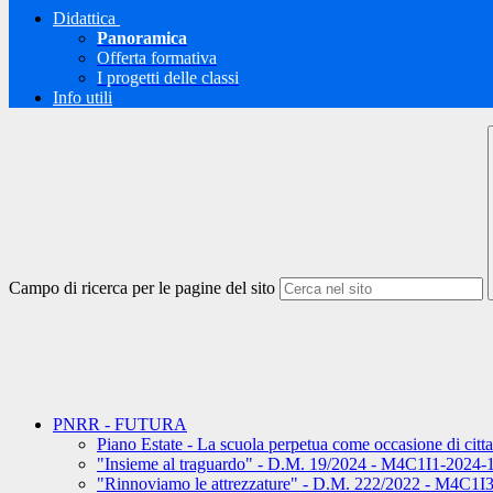
Didattica
Panoramica
Offerta formativa
I progetti delle classi
Info utili
Campo di ricerca per le pagine del sito
PNRR - FUTURA
Piano Estate - La scuola perpetua come occasione di ci
"Insieme al traguardo" - D.M. 19/2024 - M4C1I1-2024
"Rinnoviamo le attrezzature" - D.M. 222/2022 - M4C1I