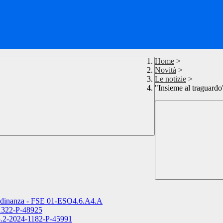
Home
>
Novità
>
Le notizie
>
"Insieme al traguar
ttadinanza - FSE 01-ESO4.6.A4.A
-1322-P-48925
3.2-2024-1182-P-45991