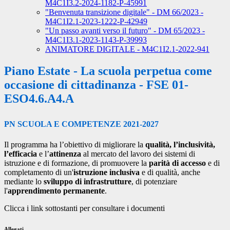
M4C1I3.2-2024-1182-P-45991
"Benvenuta transizione digitale" - DM 66/2023 -
M4C1I2.1-2023-1222-P-42949
"Un passo avanti verso il futuro" - DM 65/2023 -
M4C1I3.1-2023-1143-P-39993
ANIMATORE DIGITALE - M4C1I2.1-2022-941
Piano Estate - La scuola perpetua come
occasione di cittadinanza - FSE 01-
ESO4.6.A4.A
PN SCUOLA E COMPETENZE 2021-2027
Il programma ha l’obiettivo di migliorare la
qualità, l’inclusività,
l’efficacia
e l’
attinenza
al mercato del lavoro dei sistemi di
istruzione e di formazione, di promuovere la
parità di accesso
e di
completamento di un'
istruzione inclusiva
e di qualità, anche
mediante lo
sviluppo di infrastrutture
, di potenziare
l'
apprendimento permanente
.
Clicca i link sottostanti per consultare i documenti
Allegati