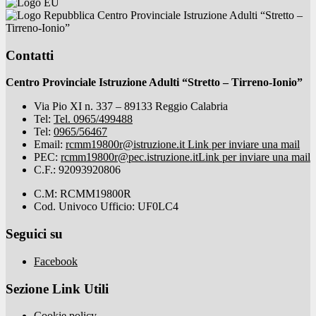
Centro Provinciale Istruzione Adulti “Stretto –
Tirreno-Ionio”
Contatti
Centro Provinciale Istruzione Adulti “Stretto – Tirreno-Ionio”
Via Pio XI n. 337 – 89133 Reggio Calabria
Tel:
Tel. 0965/499488
Tel:
0965/56467
Email:
rcmm19800r@istruzione.it
Link per inviare una mail
PEC:
rcmm19800r@pec.istruzione.it
Link per inviare una mail
C.F.: 92093920806
C.M: RCMM19800R
Cod. Univoco Ufficio: UF0LC4
Seguici su
Facebook
Sezione Link Utili
Cookie policy