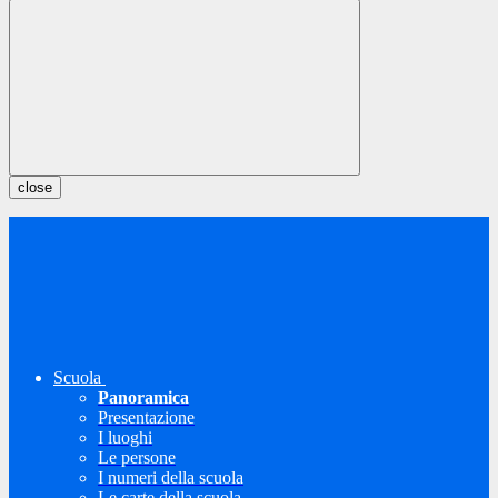
close
Scuola
Panoramica
Presentazione
I luoghi
Le persone
I numeri della scuola
Le carte della scuola