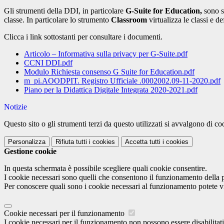
Gli strumenti della DDI, in particolare
G-Suite for Education,
sono se
classe. In particolare lo strumento
Classroom
virtualizza le classi e 
Clicca i link sottostanti per consultare i documenti.
Articolo – Informativa sulla privacy per G-Suite.pdf
CCNI DDI.pdf
Modulo Richiesta consenso G Suite for Education.pdf
m_pi.AOODPIT. Registro Ufficiale .0002002.09-11-2020.pdf
Piano per la Didattica Digitale Integrata 2020-2021.pdf
Notizie
Questo sito o gli strumenti terzi da questo utilizzati si avvalgono di coo
Personalizza
Rifiuta tutti
i cookies
Accetta tutti
i cookies
Gestione cookie
In questa schermata è possibile scegliere quali cookie consentire.
I cookie necessari sono quelli che consentono il funzionamento della pi
Per conoscere quali sono i cookie necessari al funzionamento potete v
Cookie necessari per il funzionamento
I cookie necessari per il funzionamento non possono essere disabilitati.