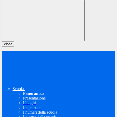
close
Scuola
Panoramica
Presentazione
I luoghi
Le persone
I numeri della scuola
Le carte della scuola