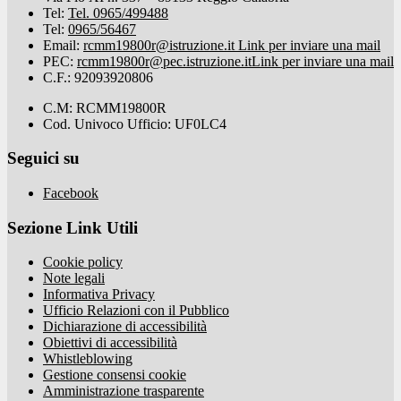
Tel:
Tel. 0965/499488
Tel:
0965/56467
Email:
rcmm19800r@istruzione.it
Link per inviare una mail
PEC:
rcmm19800r@pec.istruzione.it
Link per inviare una mail
C.F.: 92093920806
C.M: RCMM19800R
Cod. Univoco Ufficio: UF0LC4
Seguici su
Facebook
Sezione Link Utili
Cookie policy
Note legali
Informativa Privacy
Ufficio Relazioni con il Pubblico
Dichiarazione di accessibilità
Obiettivi di accessibilità
Whistleblowing
Gestione consensi cookie
Amministrazione trasparente