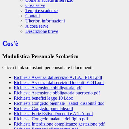
Come si accede al servizio
Cosa serve
Tempi e scadenze
Contatti
Ulteriori informazioni
A cosa serve
Descrizione breve
Cos'è
Modulistica Personale Scolastico
Clicca i link sottostanti per consultare i documenti.
Richiesta Assenza dal servizio A.T.A._EDIT.pdf
Richiesta Assenza dal servizio Docenti_EDIT.pdf
Richiesta Astensione obbligatoria.pdf
Richiesta Astensione obbligatoria puerperio.pdf
Richiesta benefici legge 104.doc
Richiesta Congedo biennale - assist_disabilità.doc
Richiesta Congedo parentale.pdf
Richiesta Ferie Estive Docenti e A.T.A..pdf
Richiesta Congedo malattia del figlio.pdf
Richiesta Interdizione complicanze gestazione.pdf