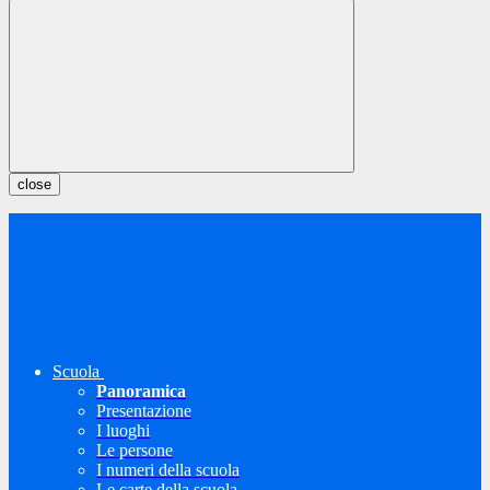
close
Scuola
Panoramica
Presentazione
I luoghi
Le persone
I numeri della scuola
Le carte della scuola