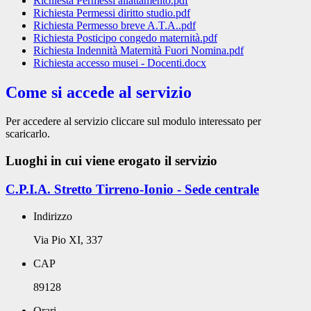
Richiesta Permessi allattamento.pdf
Richiesta Permessi diritto studio.pdf
Richiesta Permesso breve A.T.A..pdf
Richiesta Posticipo congedo maternità.pdf
Richiesta Indennità Maternità Fuori Nomina.pdf
Richiesta accesso musei - Docenti.docx
Come si accede al servizio
Per accedere al servizio cliccare sul modulo interessato per
scaricarlo.
Luoghi in cui viene erogato il servizio
C.P.I.A. Stretto Tirreno-Ionio - Sede centrale
Indirizzo
Via Pio XI, 337
CAP
89128
Orari