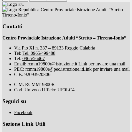
Centro Provinciale Istruzione Adulti “Stretto –
Tirreno-Ionio”
Contatti
Centro Provinciale Istruzione Adulti “Stretto – Tirreno-Ionio”
Via Pio XI n. 337 – 89133 Reggio Calabria
Tel:
Tel. 0965/499488
Tel:
0965/56467
Email:
rcmm19800r@istruzione.it
Link per inviare una mail
PEC:
rcmm19800r@pec.istruzione.it
Link per inviare una mail
C.F.: 92093920806
C.M: RCMM19800R
Cod. Univoco Ufficio: UF0LC4
Seguici su
Facebook
Sezione Link Utili