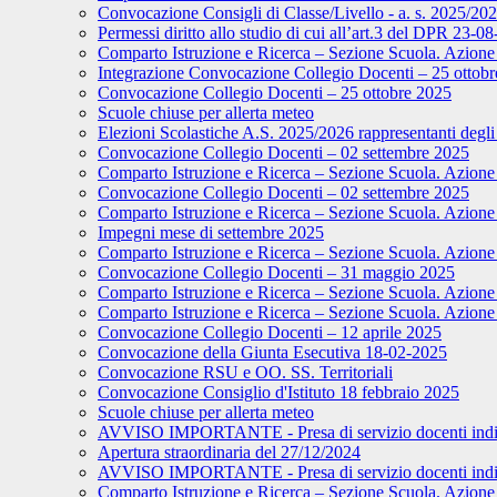
Convocazione Consigli di Classe/Livello - a. s. 2025/20
Permessi diritto allo studio di cui all’art.3 del DPR 23-0
Comparto Istruzione e Ricerca – Sezione Scuola. Azione 
Integrazione Convocazione Collegio Docenti – 25 ottob
Convocazione Collegio Docenti – 25 ottobre 2025
Scuole chiuse per allerta meteo
Elezioni Scolastiche A.S. 2025/2026 rappresentanti degli 
Convocazione Collegio Docenti – 02 settembre 2025
Comparto Istruzione e Ricerca – Sezione Scuola. Azione d
Convocazione Collegio Docenti – 02 settembre 2025
Comparto Istruzione e Ricerca – Sezione Scuola. Azione d
Impegni mese di settembre 2025
Comparto Istruzione e Ricerca – Sezione Scuola. Azione 
Convocazione Collegio Docenti – 31 maggio 2025
Comparto Istruzione e Ricerca – Sezione Scuola. Azione d
Comparto Istruzione e Ricerca – Sezione Scuola. Azione 
Convocazione Collegio Docenti – 12 aprile 2025
Convocazione della Giunta Esecutiva 18-02-2025
Convocazione RSU e OO. SS. Territoriali
Convocazione Consiglio d'Istituto 18 febbraio 2025
Scuole chiuse per allerta meteo
AVVISO IMPORTANTE - Presa di servizio docenti indivi
Apertura straordinaria del 27/12/2024
AVVISO IMPORTANTE - Presa di servizio docenti indivi
Comparto Istruzione e Ricerca – Sezione Scuola. Azione d