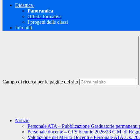
Didattica
Panoramica
Offerta formativa
I progetti delle classi
Info utili
Campo di ricerca per le pagine del sito
Notizie
Personale ATA – Pubblicazione Graduatorie permanenti p
Personale docente – GPS biennio 2026/28 C.M. di Reggio 
Valutazione del Merito Docenti e Personale ATA a. s. 20