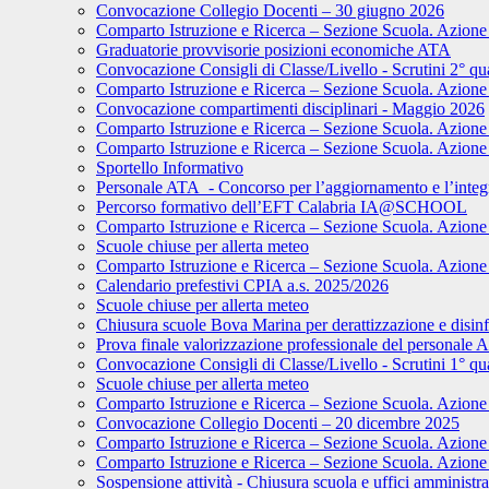
Convocazione Collegio Docenti – 30 giugno 2026
Comparto Istruzione e Ricerca – Sezione Scuola. Azione 
Graduatorie provvisorie posizioni economiche ATA
Convocazione Consigli di Classe/Livello - Scrutini 2° qu
Comparto Istruzione e Ricerca – Sezione Scuola. Azione 
Convocazione compartimenti disciplinari - Maggio 2026
Comparto Istruzione e Ricerca – Sezione Scuola. Azione 
Comparto Istruzione e Ricerca – Sezione Scuola. Azione d
Sportello Informativo
Personale ATA - Concorso per l’aggiornamento e l’integra
Percorso formativo dell’EFT Calabria IA@SCHOOL
Comparto Istruzione e Ricerca – Sezione Scuola. Azione 
Scuole chiuse per allerta meteo
Comparto Istruzione e Ricerca – Sezione Scuola. Azione 
Calendario prefestivi CPIA a.s. 2025/2026
Scuole chiuse per allerta meteo
Chiusura scuole Bova Marina per derattizzazione e disin
Prova finale valorizzazione professionale del personale 
Convocazione Consigli di Classe/Livello - Scrutini 1° qu
Scuole chiuse per allerta meteo
Comparto Istruzione e Ricerca – Sezione Scuola. Azione d
Convocazione Collegio Docenti – 20 dicembre 2025
Comparto Istruzione e Ricerca – Sezione Scuola. Azione 
Comparto Istruzione e Ricerca – Sezione Scuola. Azione 
Sospensione attività - Chiusura scuola e uffici amministra