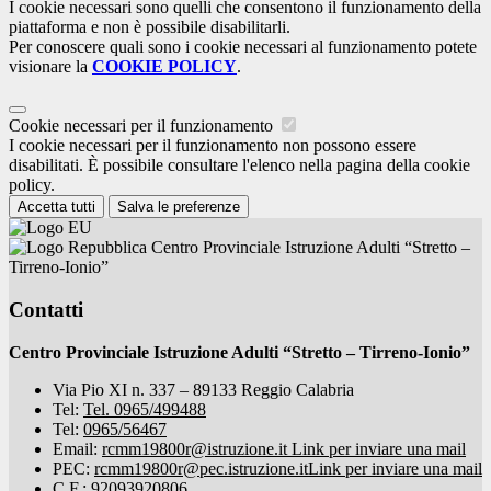
I cookie necessari sono quelli che consentono il funzionamento della
piattaforma e non è possibile disabilitarli.
Per conoscere quali sono i cookie necessari al funzionamento potete
visionare la
COOKIE POLICY
.
Cookie necessari per il funzionamento
I cookie necessari per il funzionamento non possono essere
disabilitati. È possibile consultare l'elenco nella pagina della cookie
policy.
Accetta tutti
Salva le preferenze
Centro Provinciale Istruzione Adulti “Stretto –
Tirreno-Ionio”
Contatti
Centro Provinciale Istruzione Adulti “Stretto – Tirreno-Ionio”
Via Pio XI n. 337 – 89133 Reggio Calabria
Tel:
Tel. 0965/499488
Tel:
0965/56467
Email:
rcmm19800r@istruzione.it
Link per inviare una mail
PEC:
rcmm19800r@pec.istruzione.it
Link per inviare una mail
C.F.: 92093920806