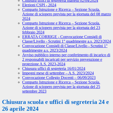
Chiusura uffici di segreteria martedì 02/04/2024
Elezioni CSPI - 2024
Comparto Istruzione e Ricerca – Sezione Scuola.
Azione di sciopero prevista per la giornata del 08 marzo
2024
Comparto Istruzione e Ricerca – Sezione Scuola.
Azione di sciopero prevista per la giornata del 23
febbraio 2024
ERRATA CORRIGE - Convocazione Consigli di
Classe/Livello - Scrutini 1° quadrimestre a.s. 2023/2024
Convocazione Consigli di Classe/Livello - Scrutini 1°
quadrimestre a.s. 2023/2024
Avviso pubblico interno per conferimento di incarico di
2 responsabili incaricati per servizio prevenzione e
protezione A.S. 2023-2024
Chiusura uffici di segreteria 16/01/2024
Impegni mese di settembre – A.S. 2023/2024
Convocazione Collegio Docenti – 06/09/2023
Comparto Istruzione e Ricerca – Sezione Scuola.
Azione di sciopero prevista per la giornata del 25
settembre 2023
Chiusura scuola e uffici di segreteria 24 e
26 aprile 2024