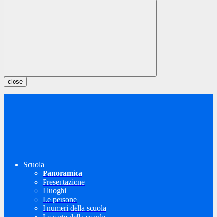
close
Scuola
Panoramica
Presentazione
I luoghi
Le persone
I numeri della scuola
Le carte della scuola