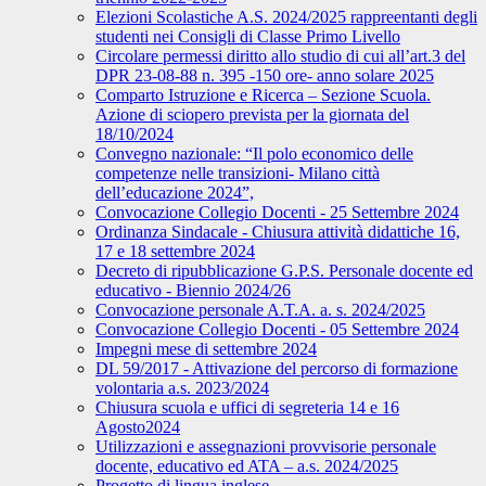
Elezioni Scolastiche A.S. 2024/2025 rappreentanti degli
studenti nei Consigli di Classe Primo Livello
Circolare permessi diritto allo studio di cui all’art.3 del
DPR 23-08-88 n. 395 -150 ore- anno solare 2025
Comparto Istruzione e Ricerca – Sezione Scuola.
Azione di sciopero prevista per la giornata del
18/10/2024
Convegno nazionale: “Il polo economico delle
competenze nelle transizioni- Milano città
dell’educazione 2024”,
Convocazione Collegio Docenti - 25 Settembre 2024
Ordinanza Sindacale - Chiusura attività didattiche 16,
17 e 18 settembre 2024
Decreto di ripubblicazione G.P.S. Personale docente ed
educativo - Biennio 2024/26
Convocazione personale A.T.A. a. s. 2024/2025
Convocazione Collegio Docenti - 05 Settembre 2024
Impegni mese di settembre 2024
DL 59/2017 - Attivazione del percorso di formazione
volontaria a.s. 2023/2024
Chiusura scuola e uffici di segreteria 14 e 16
Agosto2024
Utilizzazioni e assegnazioni provvisorie personale
docente, educativo ed ATA – a.s. 2024/2025
Progetto di lingua inglese