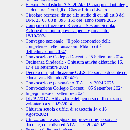
Elezioni Scolastiche A.S. 2024/2025 rappreentanti degli
studenti nei Consigli di Classe Primo Livello
Circolare permessi diritto allo studio di cui all’art.3 del
DPR 23-08-88 n. 395 -150 ore- anno solare 2025
Comparto Istruzione e Ricerca – Sezione Scuola.
Azione di sciopero prevista per la giornata del
18/10/2024
Convegno nazionale: “Il polo economico delle
competenze nelle transizioni- Milano città
dell’educazione 2024”,
Convocazione Collegio Docenti - 25 Settembre 2024
Ordinanza Sindacale - Chiusura attività didattiche 16,
17 e 18 settembre 2024
Decreto di ripubblicazione G.P.S. Personale docente ed
educativo - Biennio 2024/26
Convocazione personale A.T.A. a. s. 2024/2025
Convocazione Collegio Docenti - 05 Settembre 2024
Impegni mese di settembre 2024
DL 59/2017 - Attivazione del percorso di formazione
volontaria a.s. 2023/2024
Chiusura scuola e uffici di segreteria 14 e 16
Agosto2024
Utilizzazioni e assegnazioni provvisorie personale
docente, educativo ed ATA – a.s. 2024/2025
Progetto di lingua inglese