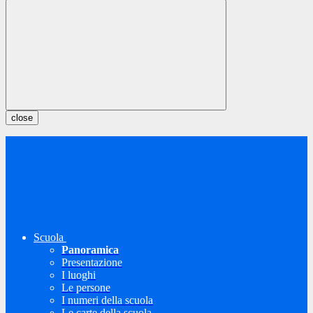
close
Scuola
Panoramica
Presentazione
I luoghi
Le persone
I numeri della scuola
Le carte della scuola