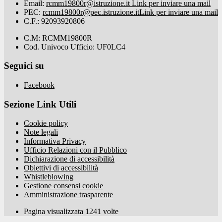
Email:
rcmm19800r@istruzione.it
Link per inviare una mail
PEC:
rcmm19800r@pec.istruzione.it
Link per inviare una mail
C.F.: 92093920806
C.M: RCMM19800R
Cod. Univoco Ufficio: UF0LC4
Seguici su
Facebook
Sezione Link Utili
Cookie policy
Note legali
Informativa Privacy
Ufficio Relazioni con il Pubblico
Dichiarazione di accessibilità
Obiettivi di accessibilità
Whistleblowing
Gestione consensi cookie
Amministrazione trasparente
Pagina visualizzata
1241
volte