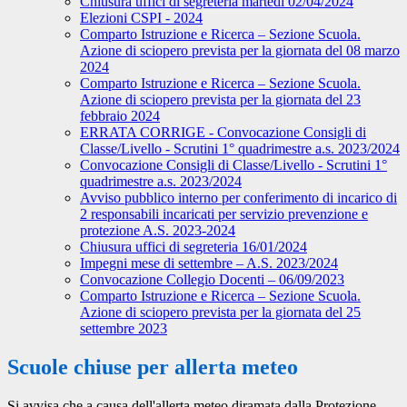
Chiusura uffici di segreteria martedì 02/04/2024
Elezioni CSPI - 2024
Comparto Istruzione e Ricerca – Sezione Scuola.
Azione di sciopero prevista per la giornata del 08 marzo
2024
Comparto Istruzione e Ricerca – Sezione Scuola.
Azione di sciopero prevista per la giornata del 23
febbraio 2024
ERRATA CORRIGE - Convocazione Consigli di
Classe/Livello - Scrutini 1° quadrimestre a.s. 2023/2024
Convocazione Consigli di Classe/Livello - Scrutini 1°
quadrimestre a.s. 2023/2024
Avviso pubblico interno per conferimento di incarico di
2 responsabili incaricati per servizio prevenzione e
protezione A.S. 2023-2024
Chiusura uffici di segreteria 16/01/2024
Impegni mese di settembre – A.S. 2023/2024
Convocazione Collegio Docenti – 06/09/2023
Comparto Istruzione e Ricerca – Sezione Scuola.
Azione di sciopero prevista per la giornata del 25
settembre 2023
Scuole chiuse per allerta meteo
Si avvisa che a causa dell'allerta meteo diramata dalla Protezione