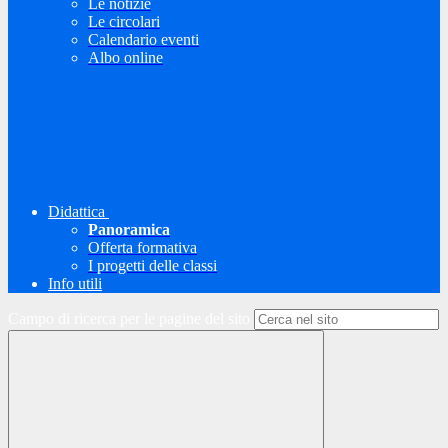
Le notizie
Le circolari
Calendario eventi
Albo online
Didattica
Panoramica
Offerta formativa
I progetti delle classi
Info utili
Campo di ricerca per le pagine del sito