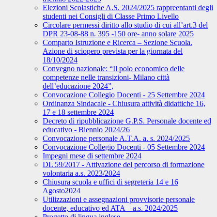
Elezioni Scolastiche A.S. 2024/2025 rappreentanti degli
studenti nei Consigli di Classe Primo Livello
Circolare permessi diritto allo studio di cui all’art.3 del
DPR 23-08-88 n. 395 -150 ore- anno solare 2025
Comparto Istruzione e Ricerca – Sezione Scuola.
Azione di sciopero prevista per la giornata del
18/10/2024
Convegno nazionale: “Il polo economico delle
competenze nelle transizioni- Milano città
dell’educazione 2024”,
Convocazione Collegio Docenti - 25 Settembre 2024
Ordinanza Sindacale - Chiusura attività didattiche 16,
17 e 18 settembre 2024
Decreto di ripubblicazione G.P.S. Personale docente ed
educativo - Biennio 2024/26
Convocazione personale A.T.A. a. s. 2024/2025
Convocazione Collegio Docenti - 05 Settembre 2024
Impegni mese di settembre 2024
DL 59/2017 - Attivazione del percorso di formazione
volontaria a.s. 2023/2024
Chiusura scuola e uffici di segreteria 14 e 16
Agosto2024
Utilizzazioni e assegnazioni provvisorie personale
docente, educativo ed ATA – a.s. 2024/2025
Progetto di lingua inglese