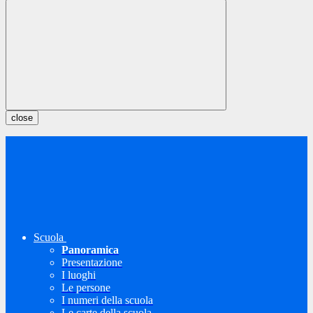
close
Scuola
Panoramica
Presentazione
I luoghi
Le persone
I numeri della scuola
Le carte della scuola