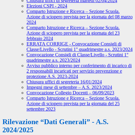
Chiusura uffici di segreteria martedì 02/04/2024
Elezioni CSPI - 2024
Comparto Istruzione e Ricerca – Sezione Scuola.
Azione di sciopero prevista per la giornata del 08 marzo
2024
Comparto Istruzione e Ricerca – Sezione Scuola.
Azione di sciopero prevista per la giornata del 23
febbraio 2024
ERRATA CORRIGE - Convocazione Consigli di
Classe/Livello - Scrutini 1° quadrimestre a.s. 2023/2024
Convocazione Consigli di Classe/Livello - Scrutini 1°
quadrimestre a.s. 2023/2024
Avviso pubblico interno per conferimento di incarico di
2 responsabili incaricati per servizio prevenzione e
protezione A.S. 2023-2024
Chiusura uffici di segreteria 16/01/2024
Impegni mese di settembre – A.S. 2023/2024
Convocazione Collegio Docenti – 06/09/2023
Comparto Istruzione e Ricerca – Sezione Scuola.
Azione di sciopero prevista per la giornata del 25
settembre 2023
Rilevazione “Dati Generali” - A.S.
2024/2025